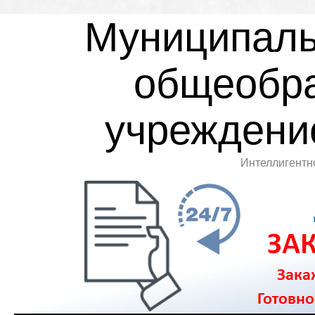
Муниципаль
общеобра
учреждени
Интеллигентн